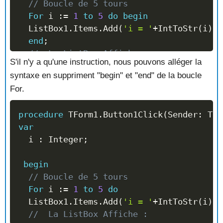
// Boucle de 5 tours
For
 i 
:=
1
to
5
do
begin
  ListBox1
.
Items
.
Add
(
'i = '
+
IntToStr
(
i
)
)
;
end
;
//  La ListBox Affiche :
S'il n'y a qu'une instruction, nous pouvons alléger la
//   i = 1
syntaxe en suppriment "begin" et "end" de la boucle
//   i = 2
For.
//   i = 3
//   i = 4
procedure
 TForm1
.
Button1Click
(
Sender
:
 TOb
//   i = 5
var
  i 
:
 Integer
;
end
;
begin
// Boucle de 5 tours
For
 i 
:=
1
to
5
do
  ListBox1
.
Items
.
Add
(
'i = '
+
IntToStr
(
i
)
)
;
//  La ListBox Affiche :