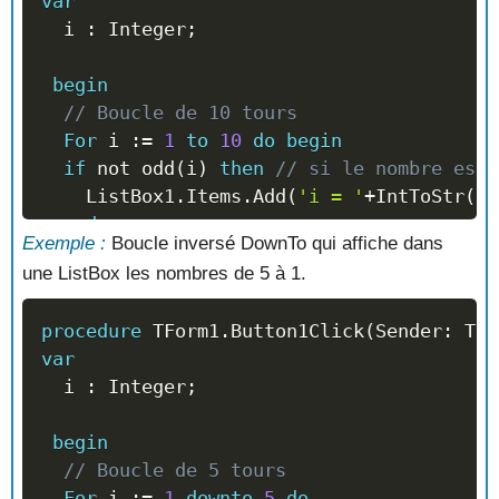
var
//   i = 7
  i 
:
 Integer
;
//   i = 9
begin
end
;
// Boucle de 10 tours
For
 i 
:=
1
to
10
do
begin
if
not
 odd
(
i
)
then
// si le nombre est 
    ListBox1
.
Items
.
Add
(
'i = '
+
IntToStr
(
i
)
end
;
Exemple :
Boucle inversé DownTo qui affiche dans
//  La ListBox Affiche :
une ListBox les nombres de 5 à 1.
//   i = 2
//   i = 4
procedure
 TForm1
.
Button1Click
(
Sender
:
 TOb
//   i = 6
var
//   i = 8
  i 
:
 Integer
;
//   i = 10
begin
end
;
// Boucle de 5 tours
For
 i 
:=
1
downto
5
do