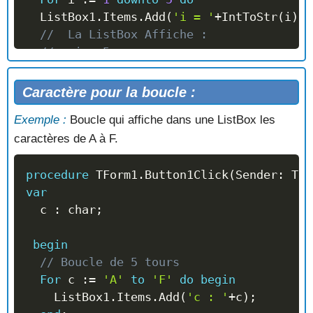
  ListBox1
.
Items
.
Add
(
'i = '
+
IntToStr
(
i
)
)
;
//  La ListBox Affiche :
//   i = 5
//   i = 4
//   i = 3
Caractère pour la boucle :
//   i = 2
Exemple :
Boucle qui affiche dans une ListBox les
//   i = 1
caractères de A à F.
end
;
procedure
 TForm1
.
Button1Click
(
Sender
:
 TOb
var
  c 
:
 char
;
begin
// Boucle de 5 tours
For
 c 
:=
'A'
to
'F'
do
begin
    ListBox1
.
Items
.
Add
(
'c : '
+
c
)
;