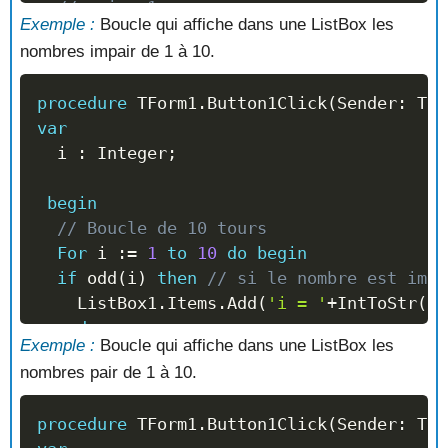
//   i = 1
Exemple :
Boucle qui affiche dans une ListBox les
//   i = 2
nombres impair de 1 à 10.
//   i = 3
//   i = 4
procedure
 TForm1
.
Button1Click
(
Sender
:
 TOb
//   i = 5
var
  i 
:
 Integer
;
end
;
begin
// Boucle de 10 tours
For
 i 
:=
1
to
10
do
begin
if
 odd
(
i
)
then
// si le nombre est impa
    ListBox1
.
Items
.
Add
(
'i = '
+
IntToStr
(
i
)
end
;
Exemple :
Boucle qui affiche dans une ListBox les
//  La ListBox Affiche :
nombres pair de 1 à 10.
//   i = 1
//   i = 3
procedure
 TForm1
.
Button1Click
(
Sender
:
 TOb
//   i = 5