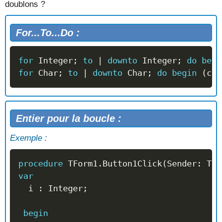
doublons ?
For...To...Do :
for
 Integer
;
to
 | 
downto
 Integer
;
do
begi
for
 Char
;
to
 | 
downto
 Char
;
do
begin
(
cod
Entier pour la boucle :
Exemple :
procedure
 TForm1
.
Button1Click
(
Sender
:
 TOb
var
  i 
:
 Integer
;
begin