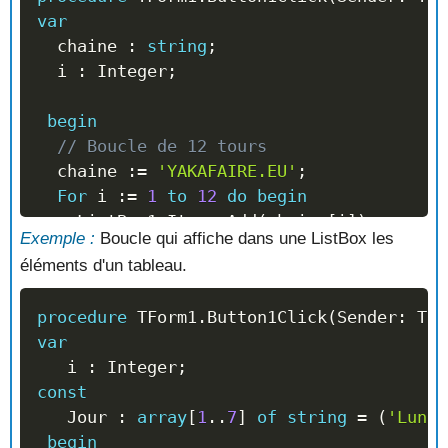
var
//   c : B
  chaine 
:
string
;
//   c : A
  i 
:
 Integer
;
end
;
begin
// Boucle de 12 tours
  chaine 
:=
'YAKAFAIRE.EU'
;
For
 i 
:=
1
to
12
do
begin
    ListBox1
.
Items
.
Add
(
chaine
[
i
]
)
;
Exemple :
Boucle qui affiche dans une ListBox les
end
;
éléments d'un tableau.
//  La ListBox Affiche :
//   Y
procedure
 TForm1
.
Button1Click
(
Sender
:
 TOb
//   A
var
//   K
   i 
:
 Integer
;
//   A
const
//   F
   Jour 
:
array
[
1
..
7
]
of
string
=
(
'Lundi
//   A
begin
//   I