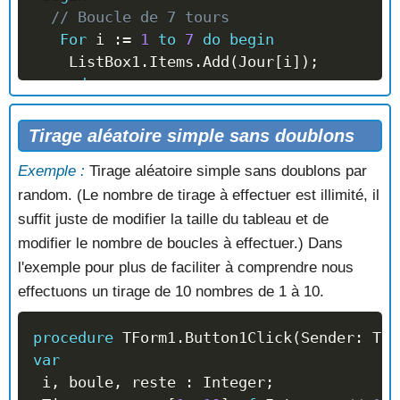
// Boucle de 7 tours
//   A
For
 i 
:=
1
to
7
do
begin
//   R
    ListBox1
.
Items
.
Add
(
Jour
[
i
]
)
;
//   E
end
;
//   .
//  La ListBox Affiche :
//   E
//   Lundi
//   U
Tirage aléatoire simple sans doublons
//   Mardi
Exemple :
Tirage aléatoire simple sans doublons par
//   Mercredi
end
;
//   Jeudi
random. (Le nombre de tirage à effectuer est illimité, il
//   Vendredi
suffit juste de modifier la taille du tableau et de
//   Samedi
modifier le nombre de boucles à effectuer.) Dans
//   Dimanche
l'exemple pour plus de faciliter à comprendre nous
effectuons un tirage de 10 nombres de 1 à 10.
end
;
procedure
 TForm1
.
Button1Click
(
Sender
:
 TOb
var
 i
,
 boule
,
 reste 
:
 Integer
;