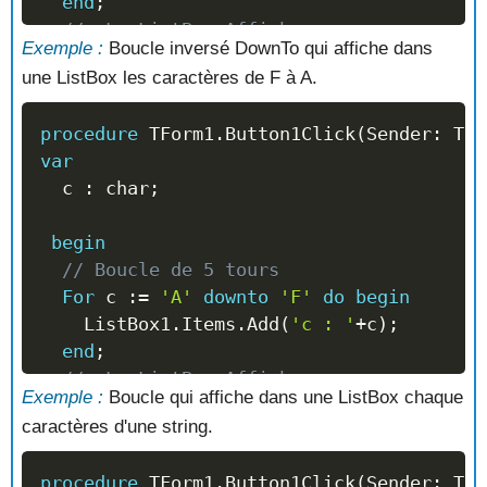
end
;
//  La ListBox Affiche :
Exemple :
Boucle inversé DownTo qui affiche dans
//   c : A
une ListBox les caractères de F à A.
//   c : B
//   c : C
procedure
 TForm1
.
Button1Click
(
Sender
:
 TOb
//   c : D
var
//   c : E
  c 
:
 char
;
//   c : F
begin
end
;
// Boucle de 5 tours
For
 c 
:=
'A'
downto
'F'
do
begin
    ListBox1
.
Items
.
Add
(
'c : '
+
c
)
;
end
;
//  La ListBox Affiche :
Exemple :
Boucle qui affiche dans une ListBox chaque
//   c : F
caractères d'une string.
//   c : E
//   c : D
procedure
 TForm1
.
Button1Click
(
Sender
:
 TOb
//   c : C