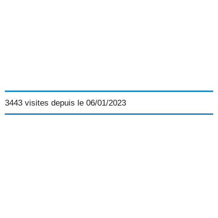
// Affiche le tableau tirage dans la 
For
 i 
:=
1
to
10
do
begin
    ListBox1
.
Items
.
Add
(
Inttostr
(
Tirage
[
i
]
end
;
//  La ListBox Affiche :
//  4
//  8
//  2
//  5
3443 visites depuis le 06/01/2023
//  9
//  7
//  10
//  1
//  3
//  6
end
;