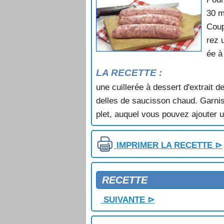
SALADE AU JAMBON
30 m
SALADE AU LARD
Coup
SALADE AU YAOURT
rez 
SALADE AUX BROCOLIS
SALADE AUX CREVETTES
ée à
SALADE AUX ECREVISSES
LA RECETTE :
SALADE AUX FOIES DE VOLAILL
une cuillerée à dessert d'extrait 
SALADE AUX FRUITS DE MER
SALADE AUX HARENGS
delles de saucisson chaud. Garni
SALADE AUX LARDONS
plet, auquel vous pouvez ajouter 
SALADE AUX OEUFS POCHES
SALADE AUX TROIS LEGUMES
IMPRIMER LA RECETTE ⊳
SALADE BALOISE
SALADE BEAUCAIRE
SALADE BERNOISE
RECETTE
SALADE BRETONNE
SALADE BULGARE
SUIVANTE ⊳
SALADE CALIFORNIENNE
SALADE CAMPAGNARDE