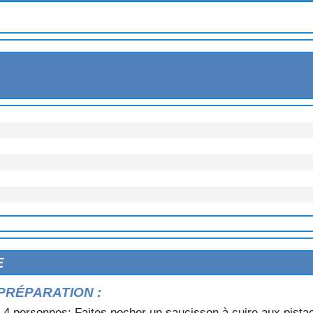
E
 POULET
ECREVISSES
PRÉPARATION :
 4 personnes: Faites pocher un saucisson à cuire aux pistach