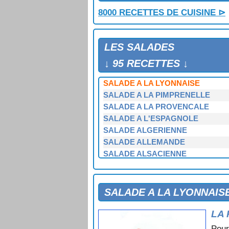
8000 RECETTES DE CUISINE ⊳
LES SALADES
↓ 95 RECETTES ↓
SALADE A LA LYONNAISE
SALADE A LA PIMPRENELLE
SALADE A LA PROVENCALE
SALADE A L'ESPAGNOLE
SALADE ALGERIENNE
SALADE ALLEMANDE
SALADE ALSACIENNE
SALADE AMERICAINE
SALADE AU CITRON
SALADE AU COMTE
SALADE A LA LYONNAIS
SALADE AU CONCOMBRE ET AU
SALADE AU FOIE GRAS ET AUX 
LA 
SALADE AU GOUDA
Pour