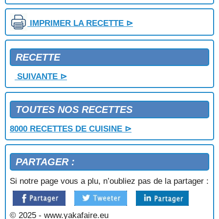
SAUCE AUX CACAHUETES
SAUCE AUX CHAMPIGNONS
IMPRIMER LA RECETTE ⊳
SAUCE AUX CREVETTES
SAUCE AUX HERBES
RECETTE
SAUCE AUX NOIX
SAUCE AUX ŒUFS
SUIVANTE ⊳
SAUCE AUX OLIVES
SAUCE AUX TOMATES
SAUCE BARBECUE
TOUTES NOS RECETTES
SAUCE BEARNAISE
SAUCE BECHAMEL
8000 RECETTES DE CUISINE ⊳
SAUCE BERCY
SAUCE BLANCHE
SAUCE BONNEFOY
PARTAGER :
SAUCE BORDELAISE
SAUCE BOURGUIGNONNE
Si notre page vous a plu, n’oubliez pas de la partager :
SAUCE BRETONNE
SAUCE CANNOISE
SAUCE CARAMEL
© 2025 - www.yakafaire.eu