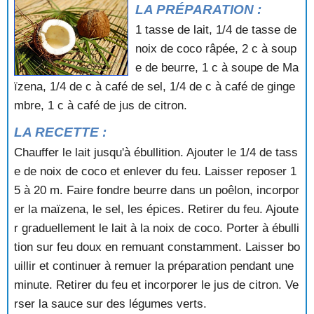
SAUCE AU BEURRE
LA PRÉPARATION :
SAUCE AU CHOCOLAT
1 tasse de lait, 1/4 de tasse de
SAUCE AU CONCOMBRE
noix de coco râpée, 2 c à soup
SAUCE AU CRABE
e de beurre, 1 c à soupe de Ma
SAUCE AU CURRY
ïzena, 1/4 de c à café de sel, 1/4 de c à café de ginge
SAUCE AU FENOUIL
mbre, 1 c à café de jus de citron.
SAUCE AU FOIE GRAS
SAUCE AU GINGEMBRE
LA RECETTE :
SAUCE AU GOUDA
Chauffer le lait jusqu'à ébullition. Ajouter le 1/4 de tass
SAUCE AU PERSIL
SAUCE AU POIVRE VERT
e de noix de coco et enlever du feu. Laisser reposer 1
SAUCE AU POIVRON
5 à 20 m. Faire fondre beurre dans un poêlon, incorpor
SAUCE AU RAIFORT
er la maïzena, le sel, les épices. Retirer du feu. Ajoute
SAUCE AU ROMARIN
r graduellement le lait à la noix de coco. Porter à ébulli
SAUCE AU ROQUEFORT
tion sur feu doux en remuant constamment. Laisser bo
SAUCE AU TABASCO
uillir et continuer à remuer la préparation pendant une
SAUCE AU THON
SAUCE AU VIN
minute. Retirer du feu et incorporer le jus de citron. Ve
SAUCE AURORE
rser la sauce sur des légumes verts.
SAUCE AUX ANCHOIS