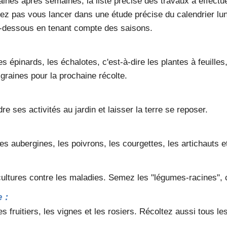
nes après semaines, la liste précise des travaux à effectue
rez pas vous lancer dans une étude précise du calendrier lu
i-dessous en tenant compte des saisons.
épinards, les échalotes, c'est-à-dire les plantes à feuilles,
s graines pour la prochaine récolte.
re ses activités au jardin et laisser la terre se reposer.
s aubergines, les poivrons, les courgettes, les artichauts et
 cultures contre les maladies. Semez les "légumes-racines", 
 :
res fruitiers, les vignes et les rosiers. Récoltez aussi tous 