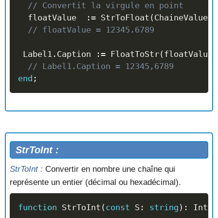
// Convertit la virgule en point
  floatValue  
:=
 StrToFloat
(
ChaineValue
)
;
// floatValue = 12345.6789
 Label1
.
Caption 
:=
 FloatToStr
(
floatValue
)
// Label1.Caption = 12345,6789
end
;
StrToInt :
StrToInt :
Convertir en nombre une chaîne qui
représente un entier (décimal ou hexadécimal).
function
 StrToInt
(
const
 S
:
string
)
:
 Integ