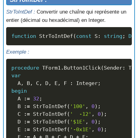
StrToIntDef :
Convertir une chaîne qui représente un
entier (décimal ou hexadécimal) en Integer.
function
 StrToIntDef
(
const
 S
:
string
;
Def
Exemple :
procedure
 TForm1
.
Button1Click
(
Sender
:
 TOb
var
  A
,
 B
,
 C
,
 D
,
 E
,
 F 
:
 Integer
;
begin
  A 
:=
32
;
  B 
:=
 StrToIntDef
(
'100'
,
0
)
;
  C 
:=
 StrToIntDef
(
'  -12'
,
0
)
;
  D 
:=
 StrToIntDef
(
'$1E'
,
0
)
;
  E 
:=
 StrToIntDef
(
'-0x1E'
,
0
)
;
  F 
:=
 A 
+
 B 
+
 C 
+
 D 
+
 E
;