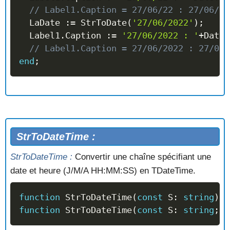
// Label1.Caption = 27/06/22 : 27/06/20
  LaDate 
:=
 StrToDate
(
'27/06/2022'
)
;
  Label1
.
Caption 
:=
'27/06/2022 : '
+
DateT
// Label1.Caption = 27/06/2022 : 27/06/
end
;
StrToDateTime :
StrToDateTime :
Convertir une chaîne spécifiant une
date et heure (J/M/A HH:MM:SS) en TDateTime.
function
 StrToDateTime
(
const
 S
:
string
)
:
 
function
 StrToDateTime
(
const
 S
:
string
;
c