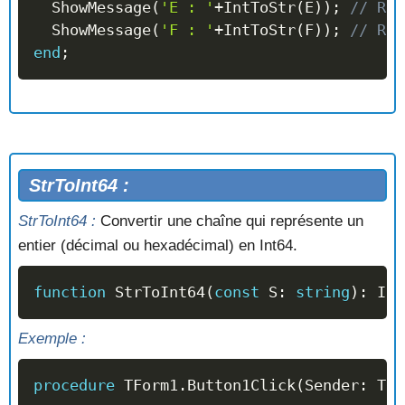
  ShowMessage
(
'E : '
+
IntToStr
(
E
)
)
;
// Ren
  ShowMessage
(
'F : '
+
IntToStr
(
F
)
)
;
// Ren
end
;
StrToInt64 :
StrToInt64 :
Convertir une chaîne qui représente un
entier (décimal ou hexadécimal) en Int64.
function
 StrToInt64
(
const
 S
:
string
)
:
 Int
Exemple :
procedure
 TForm1
.
Button1Click
(
Sender
:
 TOb