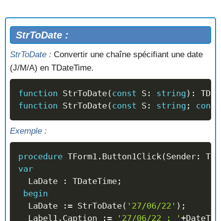
StrToDate :
StrToDate :
Convertir une chaîne spécifiant une date
(J/M/A) en TDateTime.
function
 StrToDate
(
const
 S
:
string
)
:
 TDat
function
 StrToDate
(
const
 S
:
string
;
const
Exemple :
procedure
 TForm1
.
Button1Click
(
Sender
:
 TOb
var
  LaDate 
:
 TDateTime
;
begin
  LaDate 
:=
 StrToDate
(
'27/06/22'
)
;
  Label1
.
Caption 
:=
'27/06/22 : '
+
DateToS