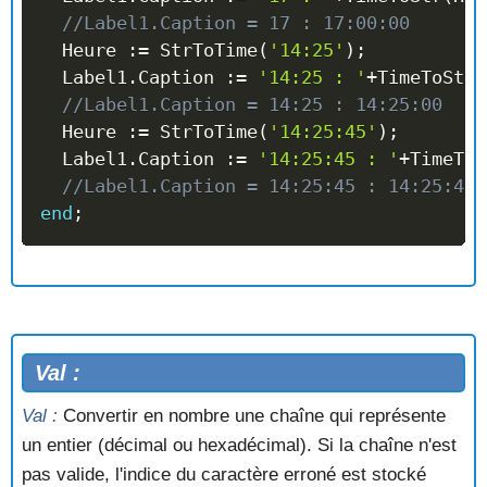
//Label1.Caption = 17 : 17:00:00
  Heure 
:=
 StrToTime
(
'14:25'
)
;
  Label1
.
Caption 
:=
'14:25 : '
+
TimeToStr
(
//Label1.Caption = 14:25 : 14:25:00
  Heure 
:=
 StrToTime
(
'14:25:45'
)
;
  Label1
.
Caption 
:=
'14:25:45 : '
+
TimeToS
//Label1.Caption = 14:25:45 : 14:25:45
end
;
Val :
Val :
Convertir en nombre une chaîne qui représente
un entier (décimal ou hexadécimal). Si la chaîne n'est
pas valide, l'indice du caractère erroné est stocké