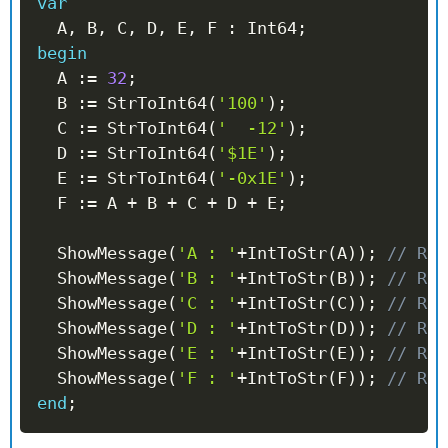
var
  A
,
 B
,
 C
,
 D
,
 E
,
 F 
:
 Int64
;
begin
  A 
:=
32
;
  B 
:=
 StrToInt64
(
'100'
)
;
  C 
:=
 StrToInt64
(
'  -12'
)
;
  D 
:=
 StrToInt64
(
'$1E'
)
;
  E 
:=
 StrToInt64
(
'-0x1E'
)
;
  F 
:=
 A 
+
 B 
+
 C 
+
 D 
+
 E
;
  ShowMessage
(
'A : '
+
IntToStr
(
A
)
)
;
// Ren
  ShowMessage
(
'B : '
+
IntToStr
(
B
)
)
;
// Ren
  ShowMessage
(
'C : '
+
IntToStr
(
C
)
)
;
// Ren
  ShowMessage
(
'D : '
+
IntToStr
(
D
)
)
;
// Ren
  ShowMessage
(
'E : '
+
IntToStr
(
E
)
)
;
// Ren
  ShowMessage
(
'F : '
+
IntToStr
(
F
)
)
;
// Ren
end
;