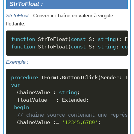
StrToFloat :
StrToFloat :
Convertir chaîne en valeur à virgule
flottante.
function
 StrToFloat
(
const
 S
:
string
)
:
 Ext
function
 StrToFloat
(
const
 S
:
string
;
cons
Exemple :
procedure
 TForm1
.
Button1Click
(
Sender
:
 TOb
var
  ChaineValue 
:
string
;
  floatValue   
:
 Extended
;
begin
// chaîne source contenant une représen
  ChaineValue 
:=
'12345,6789'
;