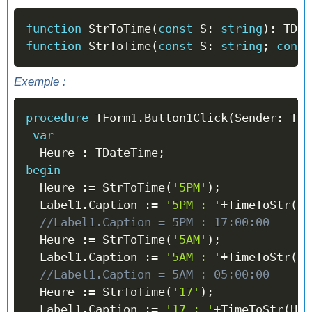
function
 StrToTime
(
const
 S
:
string
)
:
 TDat
function
 StrToTime
(
const
 S
:
string
;
const
Exemple :
procedure
 TForm1
.
Button1Click
(
Sender
:
 TOb
var
  Heure 
:
 TDateTime
;
begin
  Heure 
:=
 StrToTime
(
'5PM'
)
;
  Label1
.
Caption 
:=
'5PM : '
+
TimeToStr
(
He
//Label1.Caption = 5PM : 17:00:00
  Heure 
:=
 StrToTime
(
'5AM'
)
;
  Label1
.
Caption 
:=
'5AM : '
+
TimeToStr
(
He
//Label1.Caption = 5AM : 05:00:00
  Heure 
:=
 StrToTime
(
'17'
)
;
  Label1
.
Caption 
:=
'17 : '
+
TimeToStr
(
Heu