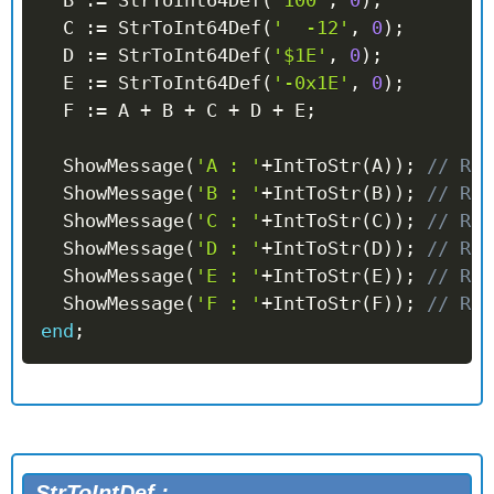
  C 
:=
 StrToInt64Def
(
'  -12'
,
0
)
;
  D 
:=
 StrToInt64Def
(
'$1E'
,
0
)
;
  E 
:=
 StrToInt64Def
(
'-0x1E'
,
0
)
;
  F 
:=
 A 
+
 B 
+
 C 
+
 D 
+
 E
;
  ShowMessage
(
'A : '
+
IntToStr
(
A
)
)
;
// Ren
  ShowMessage
(
'B : '
+
IntToStr
(
B
)
)
;
// Ren
  ShowMessage
(
'C : '
+
IntToStr
(
C
)
)
;
// Ren
  ShowMessage
(
'D : '
+
IntToStr
(
D
)
)
;
// Ren
  ShowMessage
(
'E : '
+
IntToStr
(
E
)
)
;
// Ren
  ShowMessage
(
'F : '
+
IntToStr
(
F
)
)
;
// Ren
end
;
StrToIntDef :