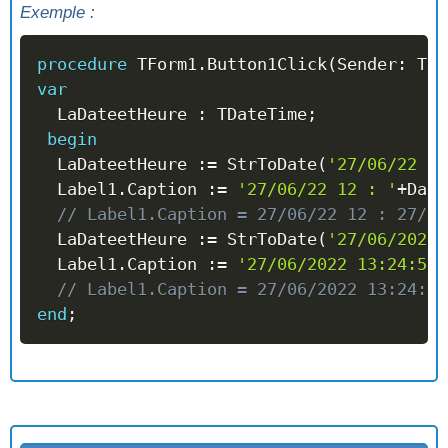
Exemple :
procedure
 TForm1
.
Button1Click
(
Sender
:
 TOb
var
  LaDateetHeure 
:
 TDateTime
;
begin
  LaDateetHeure 
:=
 StrToDate
(
'27/06/22 12
  Label1
.
Caption 
:=
'27/06/22 12 : '
+
Date
// Label1.Caption = 27/06/22 12 : 27/06
  LaDateetHeure 
:=
 StrToDate
(
'27/06/2022'
  Label1
.
Caption 
:=
'27/06/2022 13:24:56 
// Label1.Caption = 27/06/2022 13:24:56
end
;