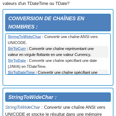
valeurs d'un TDateTime ou TDate?
CONVERSION DE CHAÎNES EN
NOMBRES :
StringToWideChar
: Convertir une chaîne ANSI vers
UNICODE.
StrToCurr
: Convertir une chaîne représentant une
valeur en virgule flottante en une valeur Currency.
StrToDate
: Convertir une chaîne spécifiant une date
(J/M/A) en TDateTime.
StrToDateTime
: Convertir une chaîne spécifiant une
date et heure (J/M/A HH:MM:SS) en TDateTime.
StrToFloat
: Convertir chaîne en valeur à virgule
flottante.
StrToInt
StringToWideChar :
: Convertir en nombre une chaîne qui
représente un entier (décimal ou hexadécimal).
StringToWideChar :
Convertir une chaîne ANSI vers
StrToInt64
: Convertir une chaîne qui représente un
UNICODE et stocke le résultat dans une mémoire
entier (décimal ou hexadécimal) en Int64.