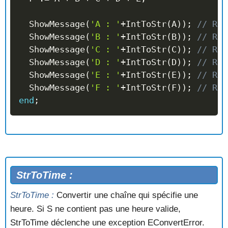
  ShowMessage
(
'A : '
+
IntToStr
(
A
)
)
;
// Ren
  ShowMessage
(
'B : '
+
IntToStr
(
B
)
)
;
// Ren
  ShowMessage
(
'C : '
+
IntToStr
(
C
)
)
;
// Ren
  ShowMessage
(
'D : '
+
IntToStr
(
D
)
)
;
// Ren
  ShowMessage
(
'E : '
+
IntToStr
(
E
)
)
;
// Ren
  ShowMessage
(
'F : '
+
IntToStr
(
F
)
)
;
// Ren
end
;
StrToTime :
StrToTime :
Convertir une chaîne qui spécifie une
heure. Si S ne contient pas une heure valide,
StrToTime déclenche une exception EConvertError.