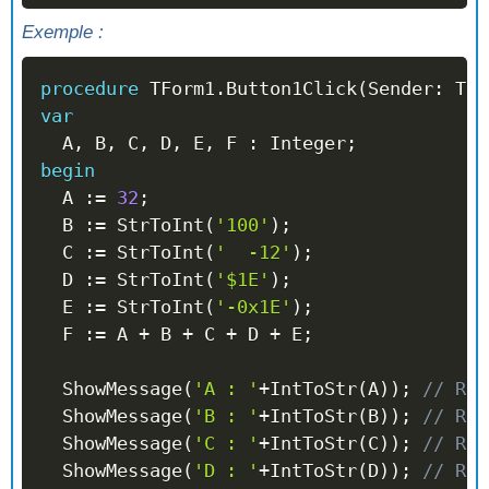
Exemple :
procedure
 TForm1
.
Button1Click
(
Sender
:
 TOb
var
  A
,
 B
,
 C
,
 D
,
 E
,
 F 
:
 Integer
;
begin
  A 
:=
32
;
  B 
:=
 StrToInt
(
'100'
)
;
  C 
:=
 StrToInt
(
'  -12'
)
;
  D 
:=
 StrToInt
(
'$1E'
)
;
  E 
:=
 StrToInt
(
'-0x1E'
)
;
  F 
:=
 A 
+
 B 
+
 C 
+
 D 
+
 E
;
  ShowMessage
(
'A : '
+
IntToStr
(
A
)
)
;
// Ren
  ShowMessage
(
'B : '
+
IntToStr
(
B
)
)
;
// Ren
  ShowMessage
(
'C : '
+
IntToStr
(
C
)
)
;
// Ren
  ShowMessage
(
'D : '
+
IntToStr
(
D
)
)
;
// Ren