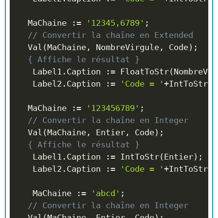
  MaChaine 
:=
'12345,6789'
;
// Convertir la chaîne en Extended
  Val
(
MaChaine
,
 NombreVirgule
,
 Code
)
;
{ Affiche le résultat }
   Label1
.
Caption 
:=
 FloatToStr
(
NombreVir
   Label2
.
Caption 
:=
'Code = '
+
IntToStr
(
C
  MaChaine 
:=
'123456789'
;
// Convertir la chaîne en Integer
  Val
(
MaChaine
,
 Entier
,
 Code
)
;
{ Affiche le résultat }
   Label1
.
Caption 
:=
 IntToStr
(
Entier
)
;
//
   Label2
.
Caption 
:=
'Code = '
+
IntToStr
(
C
   MaChaine 
:=
'abcd'
;
// Convertir la chaîne en Integer
  Val
(
MaChaine
,
 Entier
,
 Code
)
;