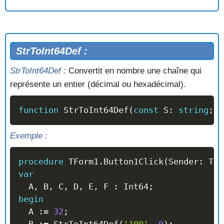
StrToInt64Def :
StrToInt64Def :
Convertit en nombre une chaîne qui
représente un entier (décimal ou hexadécimal).
function
 StrToInt64Def
(
const
 S
:
string
;
c
Exemple :
procedure
 TForm1
.
Button1Click
(
Sender
:
 TOb
var
  A
,
 B
,
 C
,
 D
,
 E
,
 F 
:
 Int64
;
begin
  A 
:=
32
;
  B 
:=
 StrToInt64Def
(
'100'
,
0
)
;