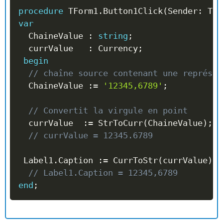
procedure
 TForm1
.
Button1Click
(
Sender
:
 TOb
var
  ChaineValue 
:
string
;
  currValue   
:
 Currency
;
begin
// chaîne source contenant une représen
  ChaineValue 
:=
'12345,6789'
;
// Convertit la virgule en point
  currValue  
:=
 StrToCurr
(
ChaineValue
)
;
// currValue = 12345.6789
 Label1
.
Caption 
:=
 CurrToStr
(
currValue
)
;
// Label1.Caption = 12345,6789
end
;