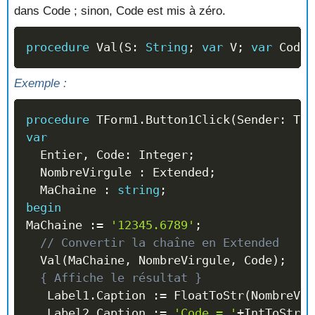
dans Code ; sinon, Code est mis à zéro.
procedure
 Val
(
S
:
String
;
var
 V
;
var
 Code
:
Exemple :
procedure
 TForm1
.
Button1Click
(
Sender
:
 TOb
var
  Entier
,
 Code
:
 Integer
;
  NombreVirgule 
:
 Extended
;
  MaChaine 
:
string
;
begin
MaChaine 
:=
'12345.6789'
;
// Convertir la chaîne en Extended
  Val
(
MaChaine
,
 NombreVirgule
,
 Code
)
;
{ Affiche le résultat }
   Label1
.
Caption 
:=
 FloatToStr
(
NombreVir
   Label2
.
Caption 
:=
'Code = '
+
IntToStr
(
C