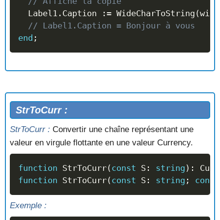
// Affiche la copie
  Label1
.
Caption 
:=
 WideCharToString
(
wide
// Label1.Caption = Bonjour à vous
end
;
StrToCurr :
StrToCurr :
Convertir une chaîne représentant une
valeur en virgule flottante en une valeur Currency.
function
 StrToCurr
(
const
 S
:
string
)
:
 Curr
function
 StrToCurr
(
const
 S
:
string
;
const
Exemple :