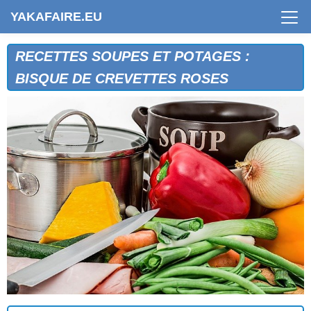
YAKAFAIRE.EU
RECETTES SOUPES ET POTAGES :
BISQUE DE CREVETTES ROSES