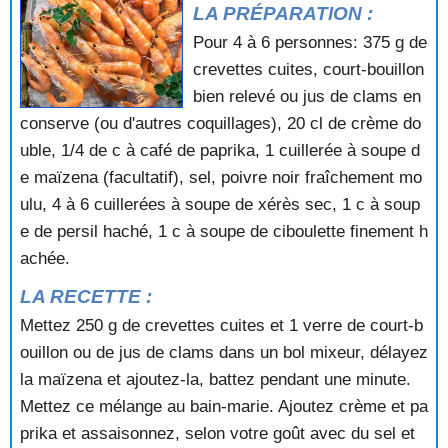
POTAGE A LA VIANDE
LA PRÉPARATION :
POTAGE A L'AVOCAT
Pour 4 à 6 personnes: 375 g de
POTAGE A L'OMELETTE
crevettes cuites, court-bouillon
POTAGE AROMATISE AUX TOMATES
bien relevé ou jus de clams en
POTAGE AU CELERI
conserve (ou d'autres coquillages), 20 cl de crème do
POTAGE AU CERFEUIL
uble, 1/4 de c à café de paprika, 1 cuillerée à soupe d
POTAGE AU CHOU FLEUR
POTAGE AU CONCOMBRE
e maïzena (facultatif), sel, poivre noir fraîchement mo
POTAGE AU CONCOMBRE AUX HERBES
ulu, 4 à 6 cuillerées à soupe de xérès sec, 1 c à soup
POTAGE AU CRABE
e de persil haché, 1 c à soupe de ciboulette finement h
POTAGE AU CRESSON DE FONTAINE
achée.
POTAGE AU CRESSON ET AU CERFEUIL
POTAGE AU CURRY
LA RECETTE :
POTAGE AU FENOUIL
Mettez 250 g de crevettes cuites et 1 verre de court-b
POTAGE AU PORC ET AUX POUSSES DE BAMBOU
ouillon ou de jus de clams dans un bol mixeur, délayez
POTAGE AU POTIRON
la maïzena et ajoutez-la, battez pendant une minute.
POTAGE AU POTIRON ET AU JAMBON
POTAGE AU POULET ET AUX CHAMPIGNONS
Mettez ce mélange au bain-marie. Ajoutez crème et pa
POTAGE AU POULET ET AUX LEGUMES
prika et assaisonnez, selon votre goût avec du sel et
POTAGE AU TAPIOCA