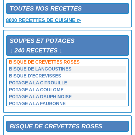
TOUTES NOS RECETTES
8000 RECETTES DE CUISINE ⊳
SOUPES ET POTAGES
↓ 240 RECETTES ↓
BISQUE DE CREVETTES ROSES
BISQUE DE LANGOUSTINES
BISQUE D'ECREVISSES
POTAGE A LA CITROUILLE
POTAGE A LA COULOME
POTAGE A LA DAUPHINOISE
POTAGE A LA FAUBONNE
POTAGE A LA MORUE
POTAGE A LA PROVENCALE
POTAGE A LA REINE
BISQUE DE CREVETTES ROSES
POTAGE A LA TORTUE