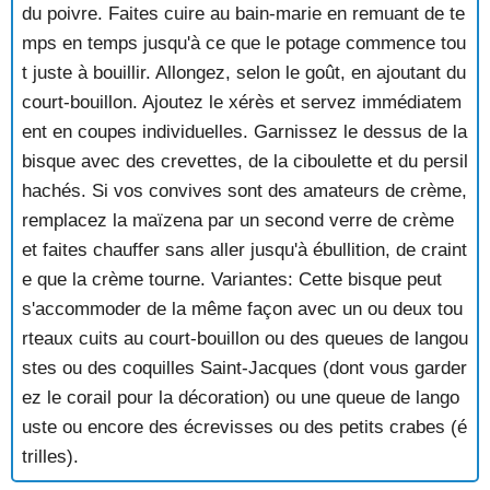
du poivre. Faites cuire au bain-marie en remuant de te
POTAGE AUVERGNAT AUX CHATAIGNES
mps en temps jusqu'à ce que le potage commence tou
POTAGE AUX AILERONS DE REQUINS
t juste à bouillir. Allongez, selon le goût, en ajoutant du
POTAGE AUX AMANDES
court-bouillon. Ajoutez le xérès et servez immédiatem
POTAGE AUX ASPERGES
POTAGE AUX BROCOLIS
ent en coupes individuelles. Garnissez le dessus de la
POTAGE AUX CAROTTES
bisque avec des crevettes, de la ciboulette et du persil
POTAGE AUX CHAMPIGNONS
hachés. Si vos convives sont des amateurs de crème,
POTAGE AUX CHAMPIGNONS ET AU CELERI
remplacez la maïzena par un second verre de crème
POTAGE AUX CHOUX
et faites chauffer sans aller jusqu'à ébullition, de craint
POTAGE AUX COSSES DE PETITS POIS
POTAGE AUX ENDIVES
e que la crème tourne. Variantes: Cette bisque peut
POTAGE AUX FANES DE NAVETS
s'accommoder de la même façon avec un ou deux tou
POTAGE AUX FANES DE RADIS
rteaux cuits au court-bouillon ou des queues de langou
POTAGE AUX FEVES FRAICHES
stes ou des coquilles Saint-Jacques (dont vous garder
POTAGE AUX HARICOTS BLANCS
ez le corail pour la décoration) ou une queue de lango
POTAGE AUX HARICOTS ROSES
uste ou encore des écrevisses ou des petits crabes (é
POTAGE AUX LAITUES
POTAGE AUX LEGUMES ET AUX POIVRONS
trilles).
POTAGE AUX LEGUMES VARIES