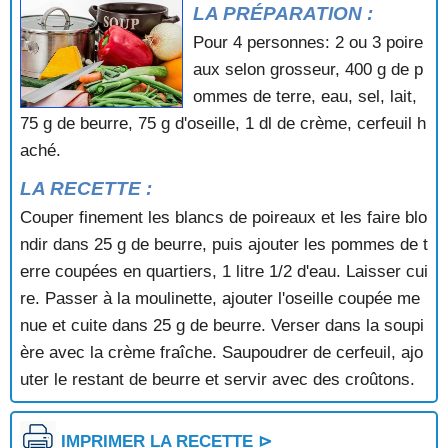
LA PRÉPARATION :
SOUPE A LA FLAMANDE
SOUPE A LA LOTTE
Pour 4 personnes: 2 ou 3 poire
SOUPE A LA MENTHE
aux selon grosseur, 400 g de p
SOUPE A LA TOMATE
ommes de terre, eau, sel, lait,
SOUPE A LA TOMATE ET AUX COURGETTES
75 g de beurre, 75 g d'oseille, 1 dl de crème, cerfeuil h
SOUPE A LA TOMATE ET AUX FINES HERBES
aché.
SOUPE A L'AIL
SOUPE A L'AVOCAT
LA RECETTE :
SOUPE A L'OIGNON
Couper finement les blancs de poireaux et les faire blo
SOUPE A L'OIGNON A LA PROVENCALE
ndir dans 25 g de beurre, puis ajouter les pommes de t
SOUPE A L'OIGNON BLANCHE
SOUPE A L'OIGNON LYONNAISE
erre coupées en quartiers, 1 litre 1/2 d'eau. Laisser cui
SOUPE A L'OIGNON SURPRISE
re. Passer à la moulinette, ajouter l'oseille coupée me
SOUPE A L'OREILLE DE PORC
nue et cuite dans 25 g de beurre. Verser dans la soupi
SOUPE A L'OS
ère avec la crème fraîche. Saupoudrer de cerfeuil, ajo
SOUPE A L'OSEILLE ET AUX TOMATES
uter le restant de beurre et servir avec des croûtons.
SOUPE ARABE
SOUPE AU CHOU
SOUPE AU CONGRE
IMPRIMER LA RECETTE ⊳