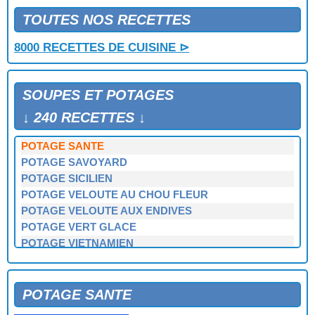
POTAGE GLACE AU CONCOMBRE
POTAGE GLACE AU CURRY
TOUTES NOS RECETTES
POTAGE INDOCHINOIS
8000 RECETTES DE CUISINE ⊳
POTAGE IRANIEN
POTAGE LONGCHAMPS
POTAGE PARISIEN
SOUPES ET POTAGES
POTAGE PEKINOIS
POTAGE POLONAIS
↓ 240 RECETTES ↓
POTAGE SAINT GERMAIN
POTAGE SANTE
POTAGE SAVOYARD
POTAGE SICILIEN
POTAGE VELOUTE AU CHOU FLEUR
POTAGE VELOUTE AUX ENDIVES
POTAGE VERT GLACE
POTAGE VIETNAMIEN
POTAGE YANG
SOUPE A LA BETTERAVE
SOUPE A LA BETTERAVE ET AU CELERI
POTAGE SANTE
SOUPE A LA CHOUCROUTE