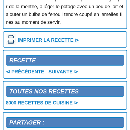
SOUPE A L'OIGNON BLANCHE
r de la menthe, alléger le potage avec un peu de lait et
SOUPE A L'OIGNON LYONNAISE
ajouter un bulbe de fenouil tendre coupé en lamelles fi
SOUPE A L'OIGNON SURPRISE
nes au moment de servir.
SOUPE A L'OREILLE DE PORC
SOUPE A L'OS
SOUPE A L'OSEILLE ET AUX TOMATES
IMPRIMER LA RECETTE ⊳
SOUPE ARABE
SOUPE AU CHOU
SOUPE AU CONGRE
RECETTE
SOUPE AU PERSIL
SOUPE AU PISTOU
⊲ PRÉCÉDENTE
SUIVANTE ⊳
SOUPE AU POISSON
SOUPE AU RIZ ET AUX POIREAUX
SOUPE AUX ANGUILLES
TOUTES NOS RECETTES
SOUPE AUX ASPERGES
8000 RECETTES DE CUISINE ⊳
SOUPE AUX BOULETTES DE POISSON
SOUPE AUX BOULETTES DE VIANDE
SOUPE AUX BROCOLIS
PARTAGER :
SOUPE AUX CEPES