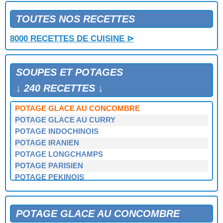
POTAGE FROID A LA MARJOLAINE
POTAGE FROID A LA RUSSE
TOUTES NOS RECETTES
POTAGE FROID A LA TOMATE
8000 RECETTES DE CUISINE ⊳
POTAGE FROID A LA TOMATE ET AU BASILIC
POTAGE FROID AU CONCOMBRE ET A LA MENTHE
POTAGE FROID AU CRESSON ET AU YAOURT
SOUPES ET POTAGES
POTAGE FROID AUX MOULES
POTAGE GERMINY
↓ 240 RECETTES ↓
POTAGE GLACE A L'AVOCAT
POTAGE GLACE AU CONCOMBRE
POTAGE GLACE AU CURRY
POTAGE INDOCHINOIS
POTAGE IRANIEN
POTAGE LONGCHAMPS
POTAGE PARISIEN
POTAGE PEKINOIS
POTAGE POLONAIS
POTAGE SAINT GERMAIN
POTAGE SANTE
POTAGE GLACE AU CONCOMBRE
POTAGE SAVOYARD