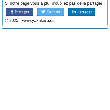
SOUPE AUX CHOUX VERTS ET AU LARD
Si notre page vous a plu, n’oubliez pas de la partager :
SOUPE AUX EPINARDS
SOUPE AUX ESTOMACS DE REQUINS
SOUPE AUX FEVES
© 2025 - www.yakafaire.eu
SOUPE AUX FLOCONS D'AVOINE
SOUPE AUX FRUITS DE MER
SOUPE AUX HARICOTS
SOUPE AUX HARICOTS ET AU POTIRON
SOUPE AUX HARICOTS FRAIS
SOUPE AUX HUITRES ET AUX MOULES
SOUPE AUX LARDONS
SOUPE AUX LENTILLES
SOUPE AUX LINGOTS VENDEENS
SOUPE AUX MANGE TOUT
SOUPE AUX MARRONS
SOUPE AUX MOULES
SOUPE AUX ORTIES
SOUPE AUX PETITS POIS
SOUPE AUX PISSENLITS
SOUPE AUX POIREAUX ET AUX PETITES SAUCISSES