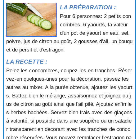
LA PRÉPARATION :
POTAGE SICILIEN
POTAGE VELOUTE AU CHOU FLEUR
Pour 6 personnes: 2 petits con
POTAGE VELOUTE AUX ENDIVES
combres, 6 yaourts, la valeur
POTAGE VERT GLACE
d'un pot de yaourt en eau, sel,
POTAGE VIETNAMIEN
poivre, jus de citron au goût, 2 gousses d'ail, un bouqu
POTAGE YANG
et de persil et d'estragon.
SOUPE A LA BETTERAVE
SOUPE A LA BETTERAVE ET AU CELERI
LA RECETTE :
SOUPE A LA CHOUCROUTE
Pelez les concombres, coupez-les en tranches. Réser
SOUPE A LA FLAMANDE
vez-en quelques-unes pour la décoration, passez les
SOUPE A LA LOTTE
SOUPE A LA MENTHE
autres au mixer. A la purée obtenue, ajoutez les yaourt
SOUPE A LA TOMATE
s. Battez bien le mélange, assaisonnez et joignez du j
SOUPE A LA TOMATE ET AUX COURGETTES
us de citron au goût ainsi que l'ail pilé. Ajoutez enfin le
SOUPE A LA TOMATE ET AUX FINES HERBES
s herbes hachées. Servez bien frais avec des glaçons
SOUPE A L'AIL
à volonté, si possible dans une soupière ou un saladie
SOUPE A L'AVOCAT
SOUPE A L'OIGNON
r transparent en décorant avec les tranches de conco
SOUPE A L'OIGNON A LA PROVENCALE
mbre réservées. Vous pouvez remplacer l'estragon pa