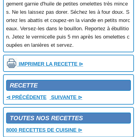
POTAGE AUX FANES DE RADIS
gement garnie d'huile de petites omelettes très mince
POTAGE AUX FEVES FRAICHES
s. Ne les laissez pas dorer. Séchez les à four doux. S
POTAGE AUX HARICOTS BLANCS
ortez les abattis et coupez-en la viande en petits morc
POTAGE AUX HARICOTS ROSES
eaux. Versez-les dans le bouillon. Reportez à ébullitio
POTAGE AUX LAITUES
POTAGE AUX LEGUMES ET AUX POIVRONS
n. Jetez le vermicelle puis 5 mn après les omelettes c
POTAGE AUX LEGUMES VARIES
oupées en lanières et servez.
POTAGE AUX LENTILLES
POTAGE AUX MARRONS
IMPRIMER LA RECETTE ⊳
POTAGE AUX MOULES
POTAGE AUX MOULES A LA CREME
POTAGE AUX NOISETTES
RECETTE
POTAGE AUX PETITS POIS FRAIS
POTAGE AUX POINTES D'ASPERGES
⊲ PRÉCÉDENTE
SUIVANTE ⊳
POTAGE AUX POIREAUX
POTAGE AUX POIS CASSES
POTAGE AUX POIS CASSES A LA CORIANDRE
TOUTES NOS RECETTES
POTAGE AUX QUEUES DE PORC
POTAGE AUX SCAROLES
8000 RECETTES DE CUISINE ⊳
POTAGE AUX TOMATES A L'ITALIENNE