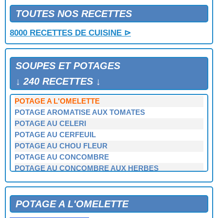
POTAGE A LA COULOME
POTAGE A LA DAUPHINOISE
TOUTES NOS RECETTES
POTAGE A LA FAUBONNE
8000 RECETTES DE CUISINE ⊳
POTAGE A LA MORUE
POTAGE A LA PROVENCALE
POTAGE A LA REINE
SOUPES ET POTAGES
POTAGE A LA TORTUE
POTAGE A LA VIANDE
↓ 240 RECETTES ↓
POTAGE A L'AVOCAT
POTAGE A L'OMELETTE
POTAGE AROMATISE AUX TOMATES
POTAGE AU CELERI
POTAGE AU CERFEUIL
POTAGE AU CHOU FLEUR
POTAGE AU CONCOMBRE
POTAGE AU CONCOMBRE AUX HERBES
POTAGE AU CRABE
POTAGE AU CRESSON DE FONTAINE
POTAGE AU CRESSON ET AU CERFEUIL
POTAGE A L'OMELETTE
POTAGE AU CURRY