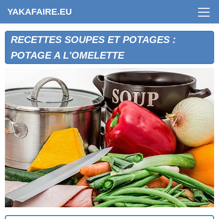
YAKAFAIRE.EU
RECETTES SOUPES ET POTAGES :
POTAGE A L'OMELETTE
BISQUE DE CREVETTES ROSES
BISQUE DE LANGOUSTINES
BISQUE D'ECREVISSES
POTAGE A LA CITROUILLE