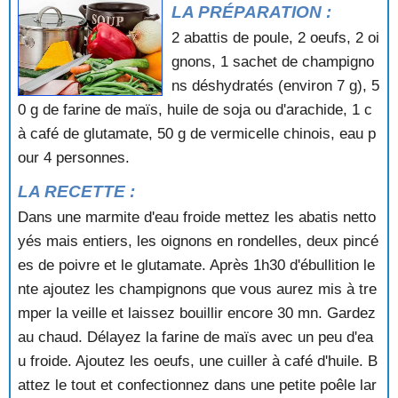
LA PRÉPARATION :
POTAGE AU FENOUIL
POTAGE AU PORC ET AUX POUSSES DE BAMBOU
2 abattis de poule, 2 oeufs, 2 oi
POTAGE AU POTIRON
gnons, 1 sachet de champigno
POTAGE AU POTIRON ET AU JAMBON
ns déshydratés (environ 7 g), 5
POTAGE AU POULET ET AUX CHAMPIGNONS
0 g de farine de maïs, huile de soja ou d'arachide, 1 c
POTAGE AU POULET ET AUX LEGUMES
à café de glutamate, 50 g de vermicelle chinois, eau p
POTAGE AU TAPIOCA
POTAGE AUVERGNAT AUX CHATAIGNES
our 4 personnes.
POTAGE AUX AILERONS DE REQUINS
LA RECETTE :
POTAGE AUX AMANDES
Dans une marmite d'eau froide mettez les abatis netto
POTAGE AUX ASPERGES
POTAGE AUX BROCOLIS
yés mais entiers, les oignons en rondelles, deux pincé
POTAGE AUX CAROTTES
es de poivre et le glutamate. Après 1h30 d'ébullition le
POTAGE AUX CHAMPIGNONS
nte ajoutez les champignons que vous aurez mis à tre
POTAGE AUX CHAMPIGNONS ET AU CELERI
mper la veille et laissez bouillir encore 30 mn. Gardez
POTAGE AUX CHOUX
au chaud. Délayez la farine de maïs avec un peu d'ea
POTAGE AUX COSSES DE PETITS POIS
POTAGE AUX ENDIVES
u froide. Ajoutez les oeufs, une cuiller à café d'huile. B
POTAGE AUX FANES DE NAVETS
attez le tout et confectionnez dans une petite poêle lar