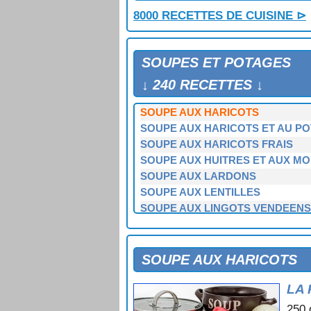
SOUPE AUX CEPES
8000 RECETTES DE CUISINE ⊳
SOUPE AUX CHOUX VERTS ET A
SOUPE AUX EPINARDS
SOUPE AUX ESTOMACS DE REQ
SOUPES ET POTAGES
SOUPE AUX FEVES
SOUPE AUX FLOCONS D'AVOINE
↓ 240 RECETTES ↓
SOUPE AUX FRUITS DE MER
SOUPE AUX HARICOTS
SOUPE AUX HARICOTS ET AU P
SOUPE AUX HARICOTS FRAIS
SOUPE AUX HUITRES ET AUX M
SOUPE AUX LARDONS
SOUPE AUX LENTILLES
SOUPE AUX LINGOTS VENDEENS
SOUPE AUX MANGE TOUT
SOUPE AUX MARRONS
SOUPE AUX MOULES
SOUPE AUX HARICOTS
SOUPE AUX ORTIES
LA 
SOUPE AUX PETITS POIS
SOUPE AUX PISSENLITS
250 