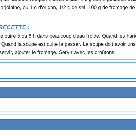
ETITES SAUCISSES
arjolaine, ou 1 c d'origan, 1/2 c de sel, 100 g de fromage de c
POMMES DE TERRE
RECETTE :
re cuire 5 ou 6 h dans beaucoup d'eau froide. Quand les haric
vron. Quand la soupe est cuite la passer. La soupe doit avoir u
ervir, ajouter le fromage. Servir avec les croûtons.
ES
UNES
S
DAISES
GE
 DE VEAU