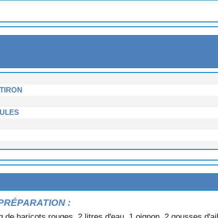
U LARD
UINS
OTIRON
OULES
PRÉPARATION :
g de haricots rouges, 2 litres d'eau, 1 oignon, 2 gousses d'ai