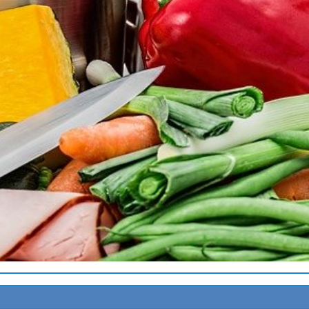
NCALE
MATES
X
SSON
NDE