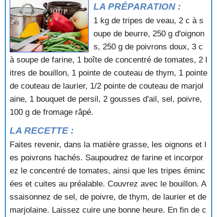
LA PRÉPARATION :
POTAGE CREME FAUBONNE
POTAGE DE COURGETTES A LA MARJOLAINE
1 kg de tripes de veau, 2 c à s
POTAGE DIEPPOIS
oupe de beurre, 250 g d'oignon
POTAGE FAUSSE TORTUE
s, 250 g de poivrons doux, 3 c
POTAGE FLAMAND
à soupe de farine, 1 boîte de concentré de tomates, 2 l
POTAGE FROID A LA MARJOLAINE
itres de bouillon, 1 pointe de couteau de thym, 1 pointe
POTAGE FROID A LA RUSSE
POTAGE FROID A LA TOMATE
de couteau de laurier, 1/2 pointe de couteau de marjol
POTAGE FROID A LA TOMATE ET AU BASILIC
aine, 1 bouquet de persil, 2 gousses d'ail, sel, poivre,
POTAGE FROID AU CONCOMBRE ET A LA MENTHE
100 g de fromage râpé.
POTAGE FROID AU CRESSON ET AU YAOURT
POTAGE FROID AUX MOULES
LA RECETTE :
POTAGE GERMINY
Faites revenir, dans la matière grasse, les oignons et l
POTAGE GLACE A L'AVOCAT
es poivrons hachés. Saupoudrez de farine et incorpor
POTAGE GLACE AU CONCOMBRE
ez le concentré de tomates, ainsi que les tripes éminc
POTAGE GLACE AU CURRY
ées et cuites au préalable. Couvrez avec le bouillon. A
POTAGE INDOCHINOIS
POTAGE IRANIEN
ssaisonnez de sel, de poivre, de thym, de laurier et de
POTAGE LONGCHAMPS
marjolaine. Laissez cuire une bonne heure. En fin de c