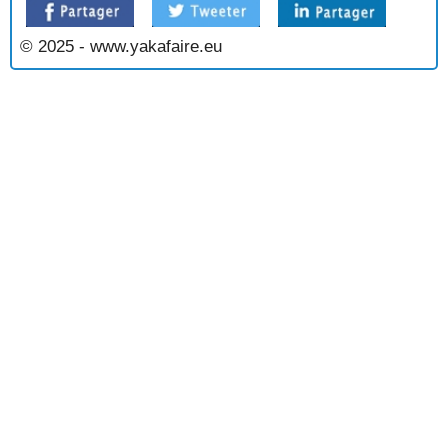
SOUPE A LA TOMATE ET AUX FINES HERBES
SOUPE A L'AIL
© 2025 - www.yakafaire.eu
SOUPE A L'AVOCAT
SOUPE A L'OIGNON
SOUPE A L'OIGNON A LA PROVENCALE
SOUPE A L'OIGNON BLANCHE
SOUPE A L'OIGNON LYONNAISE
SOUPE A L'OIGNON SURPRISE
SOUPE A L'OREILLE DE PORC
SOUPE A L'OS
SOUPE A L'OSEILLE ET AUX TOMATES
SOUPE ARABE
SOUPE AU CHOU
SOUPE AU CONGRE
SOUPE AU PERSIL
SOUPE AU PISTOU
SOUPE AU POISSON
SOUPE AU RIZ ET AUX POIREAUX
SOUPE AUX ANGUILLES