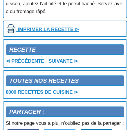
POTAGE PARISIEN
uisson, ajoutez l'ail pilé et le persil haché. Servez ave
POTAGE PEKINOIS
c du fromage râpé.
POTAGE POLONAIS
POTAGE SAINT GERMAIN
POTAGE SANTE
IMPRIMER LA RECETTE ⊳
POTAGE SAVOYARD
POTAGE SICILIEN
POTAGE VELOUTE AU CHOU FLEUR
RECETTE
POTAGE VELOUTE AUX ENDIVES
⊲ PRÉCÉDENTE
POTAGE VERT GLACE
SUIVANTE ⊳
POTAGE VIETNAMIEN
POTAGE YANG
TOUTES NOS RECETTES
SOUPE A LA BETTERAVE
SOUPE A LA BETTERAVE ET AU CELERI
8000 RECETTES DE CUISINE ⊳
SOUPE A LA CHOUCROUTE
SOUPE A LA FLAMANDE
SOUPE A LA LOTTE
PARTAGER :
SOUPE A LA MENTHE
SOUPE A LA TOMATE
Si notre page vous a plu, n’oubliez pas de la partager :
SOUPE A LA TOMATE ET AUX COURGETTES