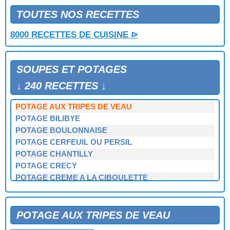
POTAGE AUX NOISETTES
POTAGE AUX PETITS POIS FRAIS
TOUTES NOS RECETTES
POTAGE AUX POINTES D'ASPERGES
8000 RECETTES DE CUISINE ⊳
POTAGE AUX POIREAUX
POTAGE AUX POIS CASSES
POTAGE AUX POIS CASSES A LA CORIANDRE
SOUPES ET POTAGES
POTAGE AUX QUEUES DE PORC
POTAGE AUX SCAROLES
↓ 240 RECETTES ↓
POTAGE AUX TOMATES A L'ITALIENNE
POTAGE AUX TRIPES DE VEAU
POTAGE BILIBYE
POTAGE BOULONNAISE
POTAGE CERFEUIL OU PERSIL
POTAGE CHANTILLY
POTAGE CRECY
POTAGE CREME A LA CIBOULETTE
POTAGE CREME D'ARTICHAUT
POTAGE CREME D'ASPERGES
POTAGE CREME DE CRESSON
POTAGE AUX TRIPES DE VEAU
POTAGE CREME DE LAITUE