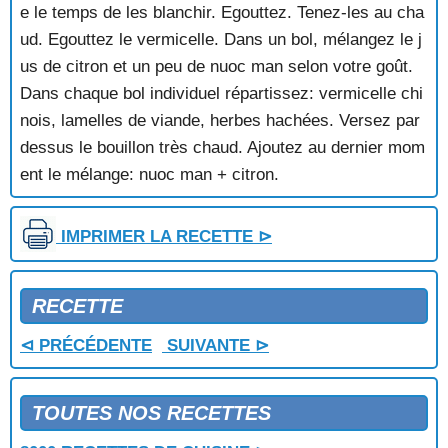
SOUPE DE POISSONS DE ROCHE
e le temps de les blanchir. Egouttez. Tenez-les au cha
SOUPE DE POULE AU CITRON
ud. Egouttez le vermicelle. Dans un bol, mélangez le j
SOUPE DE SAUMONETTE AU CRESSON
us de citron et un peu de nuoc man selon votre goût.
SOUPE DE TETES DE POISSONS
Dans chaque bol individuel répartissez: vermicelle chi
SOUPE DE THON A L'INDIENNE
SOUPE DES CALANQUES
nois, lamelles de viande, herbes hachées. Versez par
SOUPE DES MARAICHERS
dessus le bouillon très chaud. Ajoutez au dernier mom
SOUPE D'ETRILLES
ent le mélange: nuoc man + citron.
SOUPE D'HUITRES SAFRANEE
SOUPE DU MONTENEGRO
SOUPE FROIDE AU CONCOMBRE ET AU YAOURT
IMPRIMER LA RECETTE ⊳
SOUPE FROIDE BULGARE
SOUPE FROIDE DE COURGETTES
SOUPE FROIDE FERMIERE
RECETTE
SOUPE GARDIANE
⊲ PRÉCÉDENTE
SUIVANTE ⊳
SOUPE GLACEE A L'AVOCAT
SOUPE GLACEE A L'ESPAGNOLE
SOUPE GLACEE AUX ASPERGES
TOUTES NOS RECETTES
SOUPE GRATINEE AU GRUYERE
SOUPE HOLLANDAISE AUX POIS CASSES