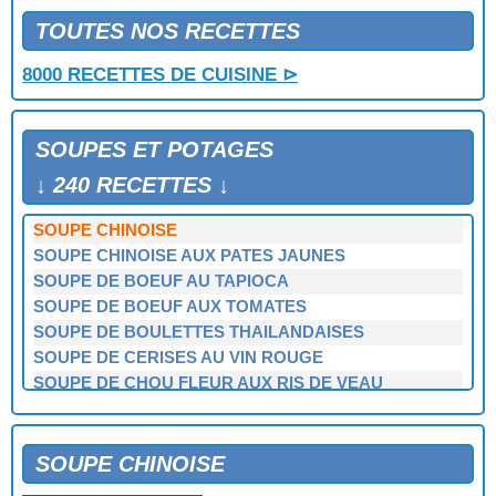
SOUPE AUX POIS A L'ANCIENNE
SOUPE AUX POIS ET AU LARD
TOUTES NOS RECETTES
SOUPE AUX POIS JAUNES
8000 RECETTES DE CUISINE ⊳
SOUPE AUX POMMES D'AMOUR
SOUPE AUX POMMES DE TERRE
SOUPE AUX PRIMEURS
SOUPES ET POTAGES
SOUPE BRETONNE
SOUPE BULGARE AUX BOULETTES
↓ 240 RECETTES ↓
SOUPE CAMPAGNARDE
SOUPE CHINOISE
SOUPE CHINOISE AUX PATES JAUNES
SOUPE DE BOEUF AU TAPIOCA
SOUPE DE BOEUF AUX TOMATES
SOUPE DE BOULETTES THAILANDAISES
SOUPE DE CERISES AU VIN ROUGE
SOUPE DE CHOU FLEUR AUX RIS DE VEAU
SOUPE DE CHOUCROUTE
SOUPE DE COQUILLAGES
SOUPE DE COURGETTES GLACEE
SOUPE CHINOISE
SOUPE DE CRABE