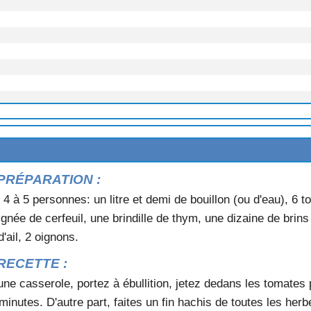
EUR
PRÉPARATION :
 4 à 5 personnes: un litre et demi de bouillon (ou d'eau), 6 
CELERI
ignée de cerfeuil, une brindille de thym, une dizaine de brin
d'ail, 2 oignons.
RECETTE :
 une casserole, portez à ébullition, jetez dedans les tomate
inutes. D'autre part, faites un fin hachis de toutes les herb
OURGETTES