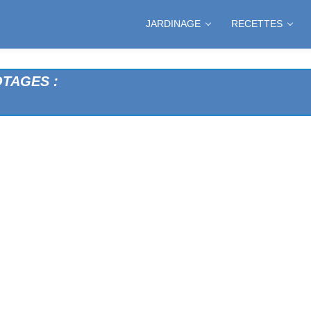
JARDINAGE
RECETTES
AU CELERI
TAGES :
 POIS
S
POIVRONS
ME