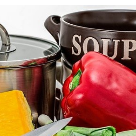
GES
 CORIANDRE
IENNE
TE