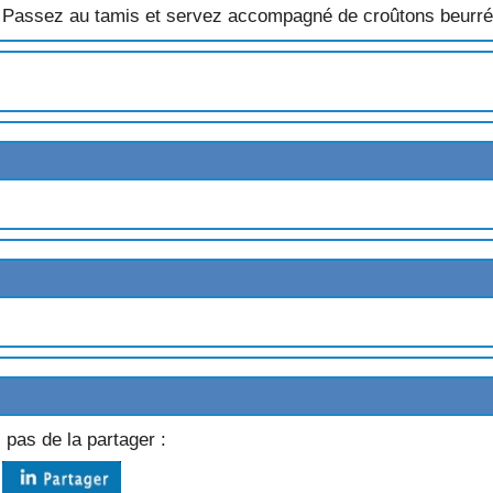
s. Passez au tamis et servez accompagné de croûtons beurré
NES HERBES
NCALE
MATES
 pas de la partager :
X