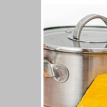
POTAGE AUX NOISETTES
POTAGE AUX PETITS POIS FRAIS
POTAGE AUX POINTES D'ASPER
POTAGE AUX POIREAUX
POTAGE AUX POIS CASSES
POTAGE AUX POIS CASSES A LA
POTAGE AUX QUEUES DE PORC
POTAGE AUX SCAROLES
POTAGE AUX TOMATES A L'ITAL
POTAGE AUX TRIPES DE VEAU
POTAGE BILIBYE
POTAGE BOULONNAISE
POTAGE CERFEUIL OU PERSIL
POTAGE CHANTILLY
POTAGE CRECY
POTAGE CREME A LA CIBOULET
POTAGE CREME D'ARTICHAUT
POTAGE CREME D'ASPERGES
POTAGE CREME DE CRESSON
POTAGE CREME DE LAITUE