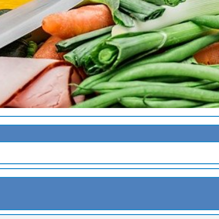
MARJOLAINE
E
AU BASILIC
ET A LA MENTHE
 AU YAOURT
E