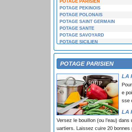
POTAGE PARISIEN
POTAGE PEKINOIS
POTAGE POLONAIS
POTAGE SAINT GERMAIN
POTAGE SANTE
POTAGE SAVOYARD
POTAGE SICILIEN
POTAGE VELOUTE AU CHOU FL
POTAGE VELOUTE AUX ENDIVES
POTAGE VERT GLACE
POTAGE PARISIEN
POTAGE VIETNAMIEN
LA 
POTAGE YANG
SOUPE A LA BETTERAVE
Pour
SOUPE A LA BETTERAVE ET AU 
e po
SOUPE A LA CHOUCROUTE
sse 
SOUPE A LA FLAMANDE
SOUPE A LA LOTTE
LA 
SOUPE A LA MENTHE
Versez le bouillon (ou l'eau) dans
SOUPE A LA TOMATE
uartiers. Laissez cuire 20 bonnes m
SOUPE A LA TOMATE ET AUX C