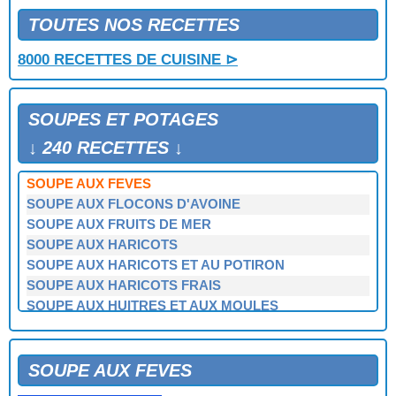
SOUPE AUX ANGUILLES
SOUPE AUX ASPERGES
TOUTES NOS RECETTES
SOUPE AUX BOULETTES DE POISSON
8000 RECETTES DE CUISINE ⊳
SOUPE AUX BOULETTES DE VIANDE
SOUPE AUX BROCOLIS
SOUPE AUX CEPES
SOUPES ET POTAGES
SOUPE AUX CHOUX VERTS ET AU LARD
SOUPE AUX EPINARDS
↓ 240 RECETTES ↓
SOUPE AUX ESTOMACS DE REQUINS
SOUPE AUX FEVES
SOUPE AUX FLOCONS D'AVOINE
SOUPE AUX FRUITS DE MER
SOUPE AUX HARICOTS
SOUPE AUX HARICOTS ET AU POTIRON
SOUPE AUX HARICOTS FRAIS
SOUPE AUX HUITRES ET AUX MOULES
SOUPE AUX LARDONS
SOUPE AUX LENTILLES
SOUPE AUX LINGOTS VENDEENS
SOUPE AUX FEVES
SOUPE AUX MANGE TOUT