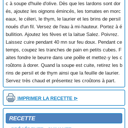
SOUPE DE BOEUF AUX TOMATES
c à soupe d'huile d'olive. Dès que les lardons sont dor
SOUPE DE BOULETTES THAILANDAISES
és, ajoutez les oignons émincés, les tomates en morc
SOUPE DE CERISES AU VIN ROUGE
eaux, le céleri, le thym, le laurier et les brins de persil
SOUPE DE CHOU FLEUR AUX RIS DE VEAU
noués d'un fil. Versez de l'eau à mi-hauteur. Portez à é
SOUPE DE CHOUCROUTE
SOUPE DE COQUILLAGES
bullition. Ajoutez les fèves et la laitue Salez. Poivrez.
SOUPE DE COURGETTES GLACEE
Laissez cuire pendant 40 mn sur feu doux. Pendant ce
SOUPE DE CRABE
temps, coupez les tranches de pain en petits cubes. F
SOUPE DE HADDOCK
aites fondre le beurre dans une poêle et mettez-y les c
SOUPE DE LEGUMES GLACEE
roûtons à dorer. Quand la soupe est cuite, retirez les b
SOUPE DE LENTILLES A L'ALSACIENNE
rins de persil et de thym ainsi que la feuille de laurier.
SOUPE DE LENTILLES AU CONFIT
SOUPE DE LENTILLES AUX PEAUX DE CANARD
Servez très chaud et présentez les croûtons à part.
SOUPE DE LOTTE
SOUPE DE MERLAN
IMPRIMER LA RECETTE ⊳
SOUPE DE MERLU
SOUPE DE MOULES
SOUPE DE PALOURDES A LA PROVENCALE
RECETTE
SOUPE DE POIS CASSES AU JAMBON
SOUPE DE POIS CHICHES AUX EPINARDS