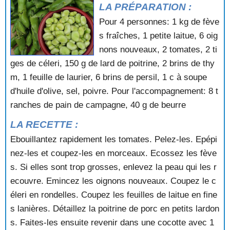
LA PRÉPARATION :
SOUPE AUX MARRONS
SOUPE AUX MOULES
Pour 4 personnes: 1 kg de fève
SOUPE AUX ORTIES
s fraîches, 1 petite laitue, 6 oig
SOUPE AUX PETITS POIS
nons nouveaux, 2 tomates, 2 ti
SOUPE AUX PISSENLITS
ges de céleri, 150 g de lard de poitrine, 2 brins de thy
SOUPE AUX POIREAUX ET AUX PETITES SAUCISSES
m, 1 feuille de laurier, 6 brins de persil, 1 c à soupe
SOUPE AUX POIREAUX ET AUX POMMES DE TERRE
SOUPE AUX POIS A L'ANCIENNE
d'huile d'olive, sel, poivre. Pour l'accompagnement: 8 t
SOUPE AUX POIS ET AU LARD
ranches de pain de campagne, 40 g de beurre
SOUPE AUX POIS JAUNES
LA RECETTE :
SOUPE AUX POMMES D'AMOUR
SOUPE AUX POMMES DE TERRE
Ebouillantez rapidement les tomates. Pelez-les. Epépi
SOUPE AUX PRIMEURS
nez-les et coupez-les en morceaux. Ecossez les fève
SOUPE BRETONNE
s. Si elles sont trop grosses, enlevez la peau qui les r
SOUPE BULGARE AUX BOULETTES
ecouvre. Emincez les oignons nouveaux. Coupez le c
SOUPE CAMPAGNARDE
éleri en rondelles. Coupez les feuilles de laitue en fine
SOUPE CHINOISE
SOUPE CHINOISE AUX PATES JAUNES
s lanières. Détaillez la poitrine de porc en petits lardon
SOUPE DE BOEUF AU TAPIOCA
s. Faites-les ensuite revenir dans une cocotte avec 1