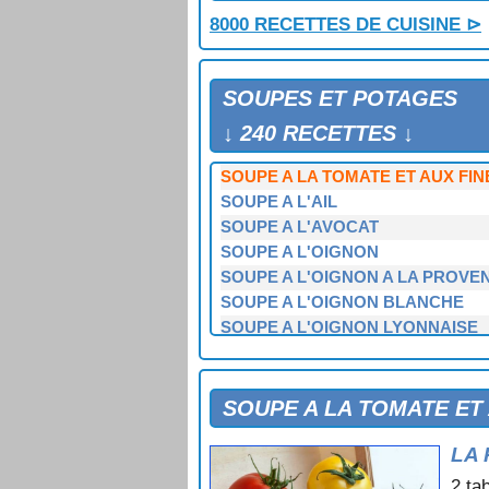
SOUPE A LA BETTERAVE ET AU 
8000 RECETTES DE CUISINE ⊳
SOUPE A LA CHOUCROUTE
SOUPE A LA FLAMANDE
SOUPE A LA LOTTE
SOUPES ET POTAGES
SOUPE A LA MENTHE
SOUPE A LA TOMATE
↓ 240 RECETTES ↓
SOUPE A LA TOMATE ET AUX C
SOUPE A LA TOMATE ET AUX FI
SOUPE A L'AIL
SOUPE A L'AVOCAT
SOUPE A L'OIGNON
SOUPE A L'OIGNON A LA PROVE
SOUPE A L'OIGNON BLANCHE
SOUPE A L'OIGNON LYONNAISE
SOUPE A L'OIGNON SURPRISE
SOUPE A L'OREILLE DE PORC
SOUPE A L'OS
SOUPE A LA TOMATE ET
SOUPE A L'OSEILLE ET AUX TO
LA 
SOUPE ARABE
SOUPE AU CHOU
2 ta