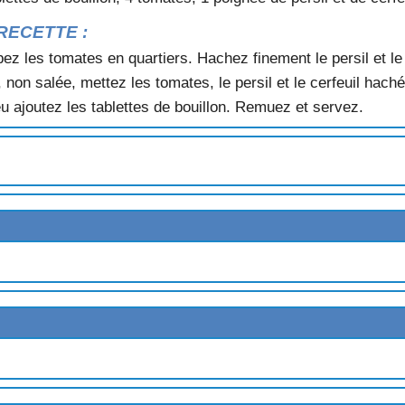
RECETTE :
ez les tomates en quartiers. Hachez finement le persil et le c
, non salée, mettez les tomates, le persil et le cerfeuil haché
X
u ajoutez les tablettes de bouillon. Remuez et servez.
SSON
NDE
U LARD
UINS
OTIRON