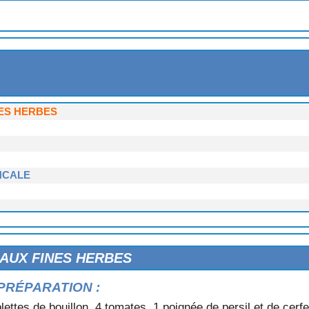
CELERI
OURGETTES
NES HERBES
NCALE
 AUX FINES HERBES
MATES
PRÉPARATION :
blettes de bouillon, 4 tomates, 1 poignée de persil et de cerfe