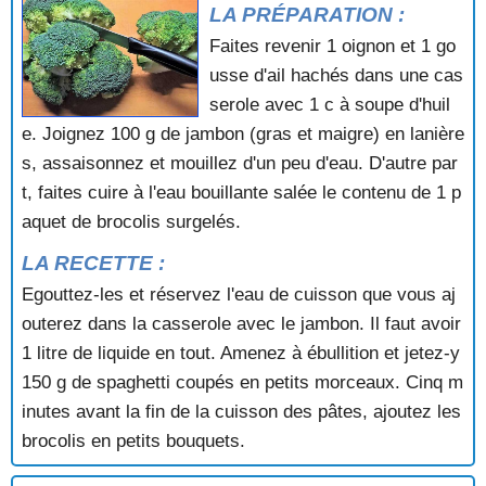
LA PRÉPARATION :
POTAGE AUX HARICOTS ROSES
POTAGE AUX LAITUES
Faites revenir 1 oignon et 1 go
POTAGE AUX LEGUMES ET AUX POIVRONS
usse d'ail hachés dans une cas
POTAGE AUX LEGUMES VARIES
serole avec 1 c à soupe d'huil
POTAGE AUX LENTILLES
e. Joignez 100 g de jambon (gras et maigre) en lanière
POTAGE AUX MARRONS
s, assaisonnez et mouillez d'un peu d'eau. D'autre par
POTAGE AUX MOULES
POTAGE AUX MOULES A LA CREME
t, faites cuire à l'eau bouillante salée le contenu de 1 p
POTAGE AUX NOISETTES
aquet de brocolis surgelés.
POTAGE AUX PETITS POIS FRAIS
LA RECETTE :
POTAGE AUX POINTES D'ASPERGES
POTAGE AUX POIREAUX
Egouttez-les et réservez l'eau de cuisson que vous aj
POTAGE AUX POIS CASSES
outerez dans la casserole avec le jambon. Il faut avoir
POTAGE AUX POIS CASSES A LA CORIANDRE
1 litre de liquide en tout. Amenez à ébullition et jetez-y
POTAGE AUX QUEUES DE PORC
150 g de spaghetti coupés en petits morceaux. Cinq m
POTAGE AUX SCAROLES
inutes avant la fin de la cuisson des pâtes, ajoutez les
POTAGE AUX TOMATES A L'ITALIENNE
POTAGE AUX TRIPES DE VEAU
brocolis en petits bouquets.
POTAGE BILIBYE