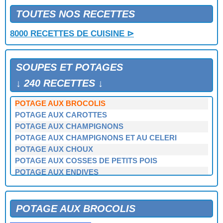
POTAGE AU POTIRON
POTAGE AU POTIRON ET AU JAMBON
TOUTES NOS RECETTES
POTAGE AU POULET ET AUX CHAMPIGNONS
8000 RECETTES DE CUISINE ⊳
POTAGE AU POULET ET AUX LEGUMES
POTAGE AU TAPIOCA
POTAGE AUVERGNAT AUX CHATAIGNES
SOUPES ET POTAGES
POTAGE AUX AILERONS DE REQUINS
POTAGE AUX AMANDES
↓ 240 RECETTES ↓
POTAGE AUX ASPERGES
POTAGE AUX BROCOLIS
POTAGE AUX CAROTTES
POTAGE AUX CHAMPIGNONS
POTAGE AUX CHAMPIGNONS ET AU CELERI
POTAGE AUX CHOUX
POTAGE AUX COSSES DE PETITS POIS
POTAGE AUX ENDIVES
POTAGE AUX FANES DE NAVETS
POTAGE AUX FANES DE RADIS
POTAGE AUX FEVES FRAICHES
POTAGE AUX BROCOLIS
POTAGE AUX HARICOTS BLANCS