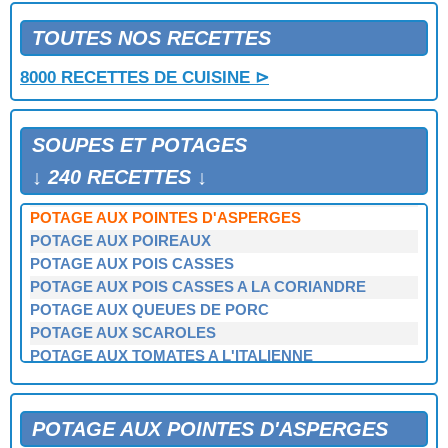
POTAGE AUX LAITUES
POTAGE AUX LEGUMES ET AUX POIVRONS
TOUTES NOS RECETTES
POTAGE AUX LEGUMES VARIES
8000 RECETTES DE CUISINE ⊳
POTAGE AUX LENTILLES
POTAGE AUX MARRONS
POTAGE AUX MOULES
SOUPES ET POTAGES
POTAGE AUX MOULES A LA CREME
POTAGE AUX NOISETTES
↓ 240 RECETTES ↓
POTAGE AUX PETITS POIS FRAIS
POTAGE AUX POINTES D'ASPERGES
POTAGE AUX POIREAUX
POTAGE AUX POIS CASSES
POTAGE AUX POIS CASSES A LA CORIANDRE
POTAGE AUX QUEUES DE PORC
POTAGE AUX SCAROLES
POTAGE AUX TOMATES A L'ITALIENNE
POTAGE AUX TRIPES DE VEAU
POTAGE BILIBYE
POTAGE BOULONNAISE
POTAGE AUX POINTES D'ASPERGES
POTAGE CERFEUIL OU PERSIL