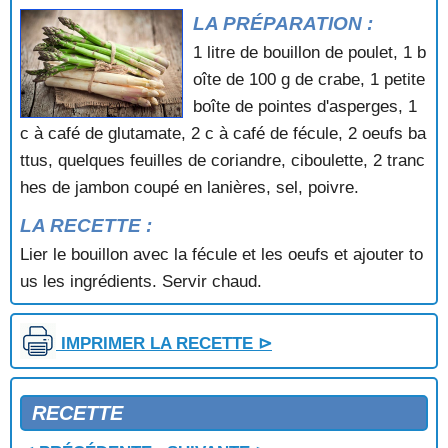
LA PRÉPARATION :
POTAGE CHANTILLY
POTAGE CRECY
1 litre de bouillon de poulet, 1 b
POTAGE CREME A LA CIBOULETTE
oîte de 100 g de crabe, 1 petite
POTAGE CREME D'ARTICHAUT
boîte de pointes d'asperges, 1
POTAGE CREME D'ASPERGES
c à café de glutamate, 2 c à café de fécule, 2 oeufs ba
POTAGE CREME DE CRESSON
ttus, quelques feuilles de coriandre, ciboulette, 2 tranc
POTAGE CREME DE LAITUE
POTAGE CREME FAUBONNE
hes de jambon coupé en lanières, sel, poivre.
POTAGE DE COURGETTES A LA MARJOLAINE
LA RECETTE :
POTAGE DIEPPOIS
Lier le bouillon avec la fécule et les oeufs et ajouter to
POTAGE FAUSSE TORTUE
POTAGE FLAMAND
us les ingrédients. Servir chaud.
POTAGE FROID A LA MARJOLAINE
POTAGE FROID A LA RUSSE
IMPRIMER LA RECETTE ⊳
POTAGE FROID A LA TOMATE
POTAGE FROID A LA TOMATE ET AU BASILIC
POTAGE FROID AU CONCOMBRE ET A LA MENTHE
RECETTE
POTAGE FROID AU CRESSON ET AU YAOURT
POTAGE FROID AUX MOULES