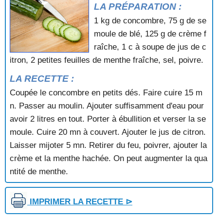
LA PRÉPARATION :
POTAGE AU POULET ET AUX LEGUMES
POTAGE AU TAPIOCA
1 kg de concombre, 75 g de se
POTAGE AUVERGNAT AUX CHATAIGNES
moule de blé, 125 g de crème f
POTAGE AUX AILERONS DE REQUINS
raîche, 1 c à soupe de jus de c
POTAGE AUX AMANDES
itron, 2 petites feuilles de menthe fraîche, sel, poivre.
POTAGE AUX ASPERGES
POTAGE AUX BROCOLIS
LA RECETTE :
POTAGE AUX CAROTTES
Coupée le concombre en petits dés. Faire cuire 15 m
POTAGE AUX CHAMPIGNONS
n. Passer au moulin. Ajouter suffisamment d'eau pour
POTAGE AUX CHAMPIGNONS ET AU CELERI
avoir 2 litres en tout. Porter à ébullition et verser la se
POTAGE AUX CHOUX
POTAGE AUX COSSES DE PETITS POIS
moule. Cuire 20 mn à couvert. Ajouter le jus de citron.
POTAGE AUX ENDIVES
Laisser mijoter 5 mn. Retirer du feu, poivrer, ajouter la
POTAGE AUX FANES DE NAVETS
crème et la menthe hachée. On peut augmenter la qua
POTAGE AUX FANES DE RADIS
ntité de menthe.
POTAGE AUX FEVES FRAICHES
POTAGE AUX HARICOTS BLANCS
POTAGE AUX HARICOTS ROSES
IMPRIMER LA RECETTE ⊳
POTAGE AUX LAITUES