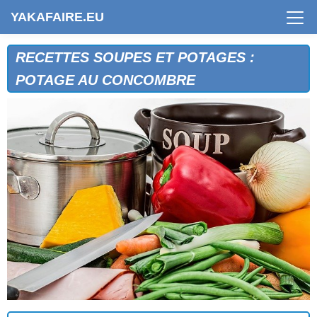
YAKAFAIRE.EU
RECETTES SOUPES ET POTAGES :
POTAGE AU CONCOMBRE
BISQUE DE CREVETTES ROSES
BISQUE DE LANGOUSTINES
BISQUE D'ECREVISSES
POTAGE A LA CITROUILLE
POTAGE A LA COULOME
POTAGE A LA DAUPHINOISE
POTAGE A LA FAUBONNE
POTAGE A LA MORUE
POTAGE A LA PROVENCALE