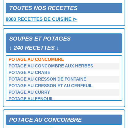
POTAGE A LA REINE
POTAGE A LA TORTUE
TOUTES NOS RECETTES
POTAGE A LA VIANDE
8000 RECETTES DE CUISINE ⊳
POTAGE A L'AVOCAT
POTAGE A L'OMELETTE
POTAGE AROMATISE AUX TOMATES
SOUPES ET POTAGES
POTAGE AU CELERI
POTAGE AU CERFEUIL
↓ 240 RECETTES ↓
POTAGE AU CHOU FLEUR
POTAGE AU CONCOMBRE
POTAGE AU CONCOMBRE AUX HERBES
POTAGE AU CRABE
POTAGE AU CRESSON DE FONTAINE
POTAGE AU CRESSON ET AU CERFEUIL
POTAGE AU CURRY
POTAGE AU FENOUIL
POTAGE AU PORC ET AUX POUSSES DE BAMBOU
POTAGE AU POTIRON
POTAGE AU POTIRON ET AU JAMBON
POTAGE AU CONCOMBRE
POTAGE AU POULET ET AUX CHAMPIGNONS